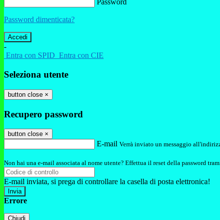
Password
Password dimenticata?
-
Entra con SPID
Entra con CIE
Seleziona utente
button close
×
Recupero password
button close
×
E-mail
Verrà inviato un messaggio all'indirizz
Non hai una e-mail associata al nome utente? Effettua il reset della password tram
E-mail inviata, si prega di controllare la casella di posta elettronica!
Errore
Chiudi