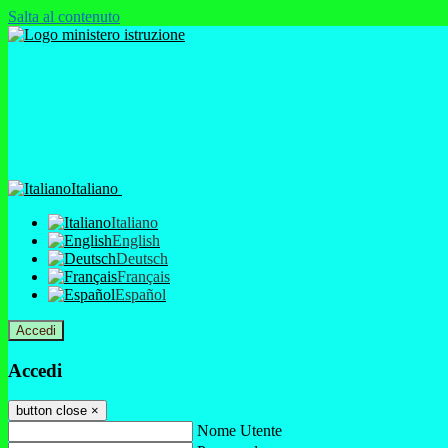
Salta al contenuto
Italiano
Italiano
English
Deutsch
Français
Español
Accedi
Accedi
button close
×
Nome Utente