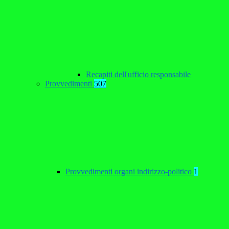
Recapiti dell'ufficio responsabile
Provvedimenti
507
Provvedimenti organi indirizzo-politico
1