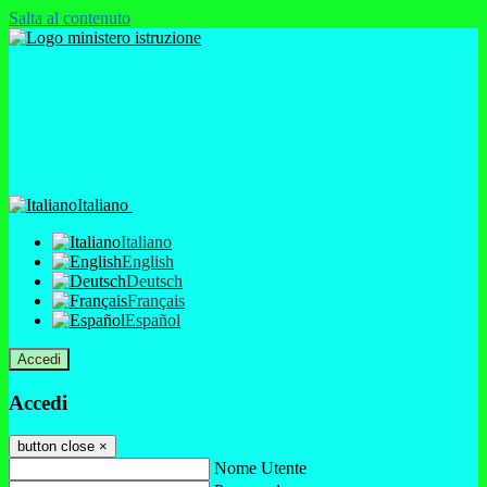
Salta al contenuto
Italiano
Italiano
English
Deutsch
Français
Español
Accedi
Accedi
button close
×
Nome Utente