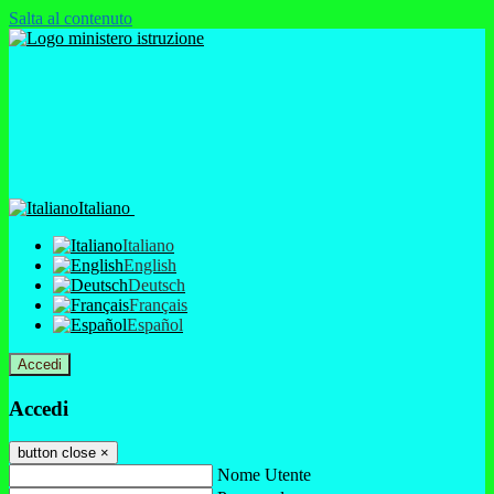
Salta al contenuto
Italiano
Italiano
English
Deutsch
Français
Español
Accedi
Accedi
button close
×
Nome Utente