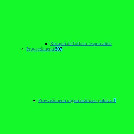
Recapiti dell'ufficio responsabile
Provvedimenti
507
Provvedimenti organi indirizzo-politico
1