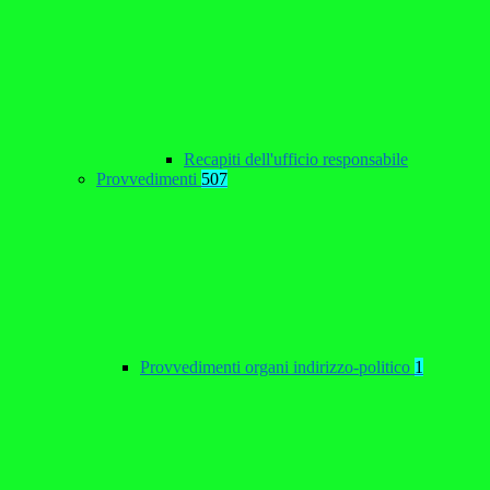
Recapiti dell'ufficio responsabile
Provvedimenti
507
Provvedimenti organi indirizzo-politico
1