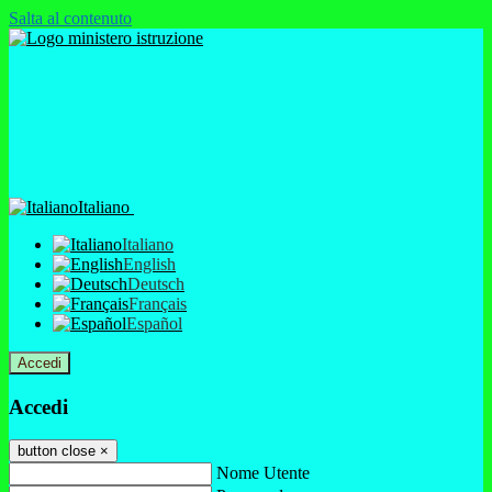
Salta al contenuto
Italiano
Italiano
English
Deutsch
Français
Español
Accedi
Accedi
button close
×
Nome Utente