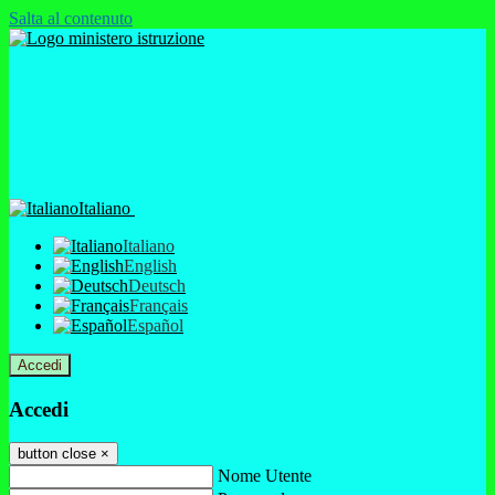
Salta al contenuto
Italiano
Italiano
English
Deutsch
Français
Español
Accedi
Accedi
button close
×
Nome Utente