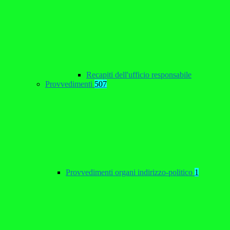
Recapiti dell'ufficio responsabile
Provvedimenti
507
Provvedimenti organi indirizzo-politico
1