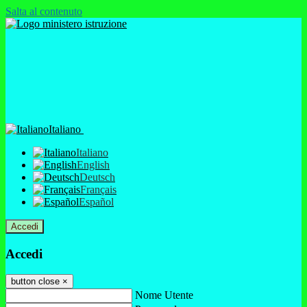
Salta al contenuto
Italiano
Italiano
English
Deutsch
Français
Español
Accedi
Accedi
button close
×
Nome Utente