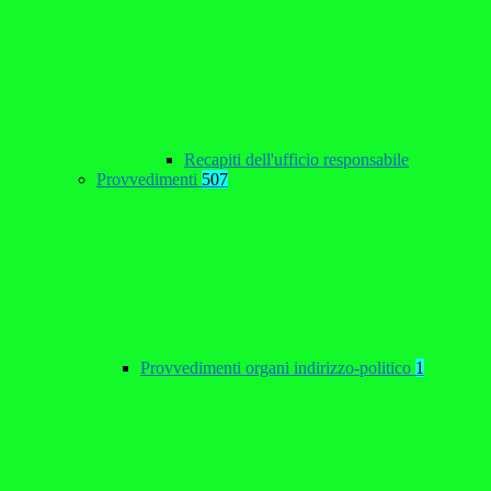
Recapiti dell'ufficio responsabile
Provvedimenti
507
Provvedimenti organi indirizzo-politico
1