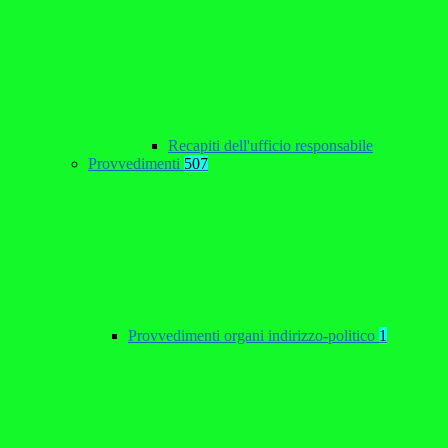
Recapiti dell'ufficio responsabile
Provvedimenti
507
Provvedimenti organi indirizzo-politico
1