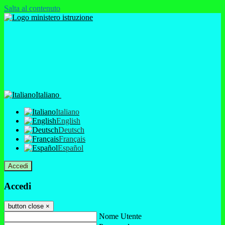
Salta al contenuto
Italiano
Italiano
English
Deutsch
Français
Español
Accedi
Accedi
button close
×
Nome Utente