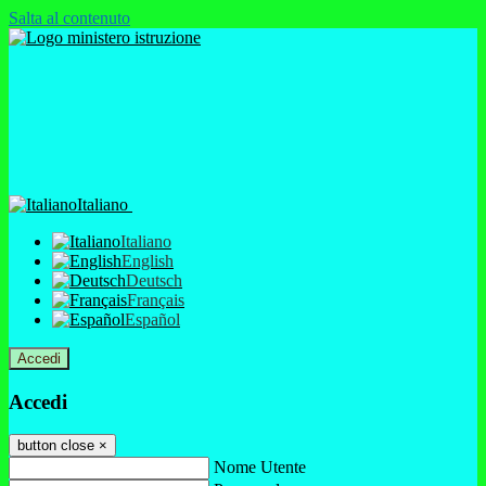
Salta al contenuto
Italiano
Italiano
English
Deutsch
Français
Español
Accedi
Accedi
button close
×
Nome Utente