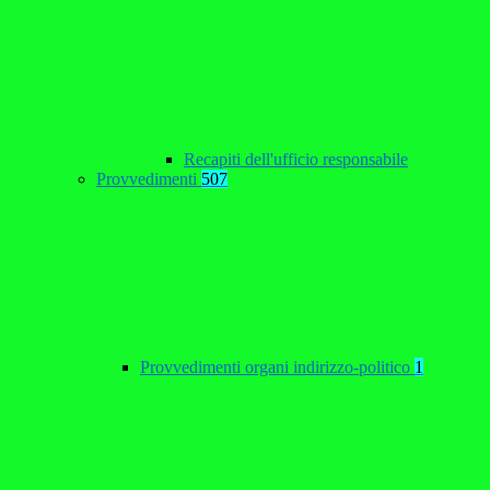
Recapiti dell'ufficio responsabile
Provvedimenti
507
Provvedimenti organi indirizzo-politico
1