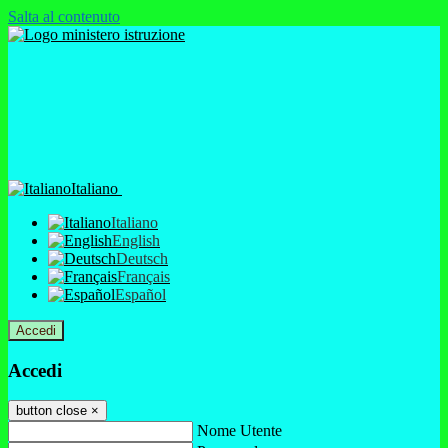
Salta al contenuto
Italiano
Italiano
English
Deutsch
Français
Español
Accedi
Accedi
button close
×
Nome Utente