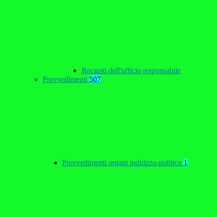
Recapiti dell'ufficio responsabile
Provvedimenti
507
Provvedimenti organi indirizzo-politico
1