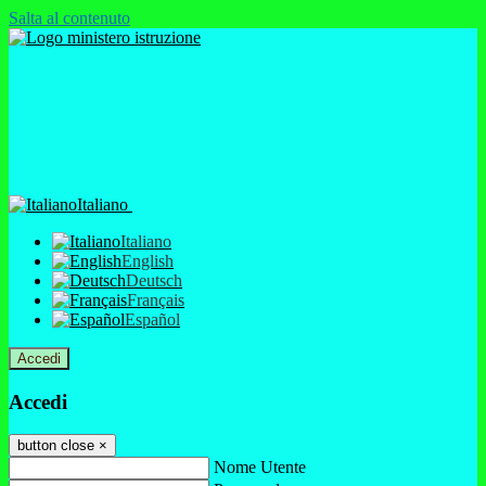
Salta al contenuto
Italiano
Italiano
English
Deutsch
Français
Español
Accedi
Accedi
button close
×
Nome Utente