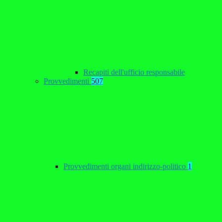
Recapiti dell'ufficio responsabile
Provvedimenti
507
Provvedimenti organi indirizzo-politico
1