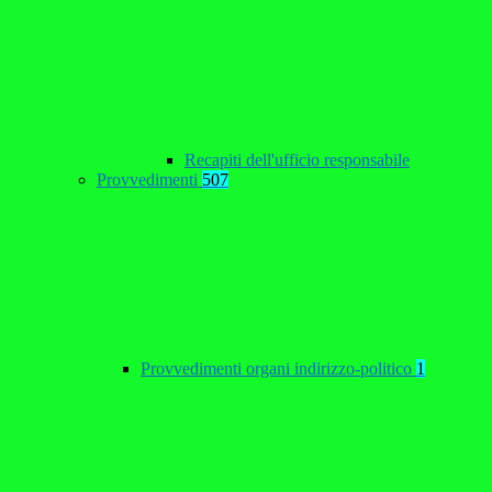
Recapiti dell'ufficio responsabile
Provvedimenti
507
Provvedimenti organi indirizzo-politico
1