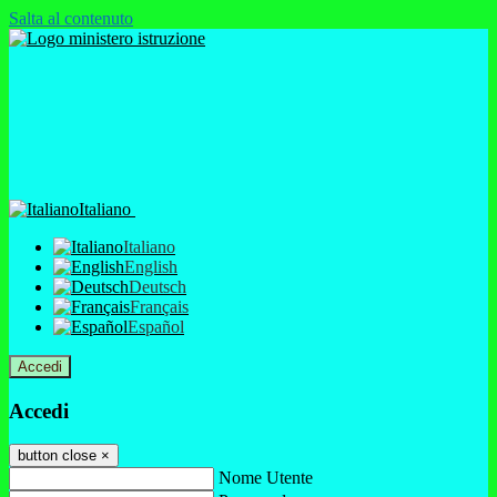
Salta al contenuto
Italiano
Italiano
English
Deutsch
Français
Español
Accedi
Accedi
button close
×
Nome Utente