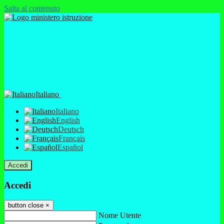
Salta al contenuto
Italiano
Italiano
English
Deutsch
Français
Español
Accedi
Accedi
button close
×
Nome Utente