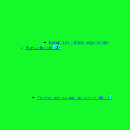
Recapiti dell'ufficio responsabile
Provvedimenti
507
Provvedimenti organi indirizzo-politico
1