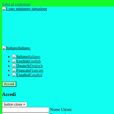
Salta al contenuto
Italiano
Italiano
English
Deutsch
Français
Español
Accedi
Accedi
button close
×
Nome Utente