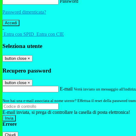
Password
Password dimenticata?
-
Entra con SPID
Entra con CIE
Seleziona utente
button close
×
Recupero password
button close
×
E-mail
Verrà inviato un messaggio all'indirizz
Non hai una e-mail associata al nome utente? Effettua il reset della password tram
E-mail inviata, si prega di controllare la casella di posta elettronica!
Errore
Chiudi