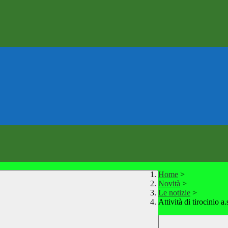
Home
>
Novità
>
Le notizie
>
Attività di tirocinio a