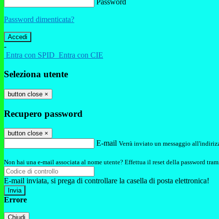
Password
Password dimenticata?
-
Entra con SPID
Entra con CIE
Seleziona utente
button close
×
Recupero password
button close
×
E-mail
Verrà inviato un messaggio all'indirizz
Non hai una e-mail associata al nome utente? Effettua il reset della password tram
E-mail inviata, si prega di controllare la casella di posta elettronica!
Errore
Chiudi