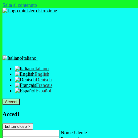
Salta al contenuto
Italiano
Italiano
English
Deutsch
Français
Español
Accedi
Accedi
button close
×
Nome Utente