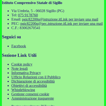
Istituto Comprensivo Statale di Sigillo
Via Umbria, 5 - 06028 Sigillo (PG)
Tel:
075 9178760
Email:
pgic82200q@istruzione.it
Link per inviare una mail
PEC:
pgic82200q@pec.istruzione.it
Link per inviare una mail
C.F.: 83002670541
Seguici su
Facebook
Sezione Link Utili
Cookie policy
Note legali
Informativa Privacy
Ufficio Relazioni con il Pubblico
Dichiarazione di accessibilità
Obiettivi di accessibilità
Whistleblowing
Gestione consensi cookie
Amministrazione trasparente