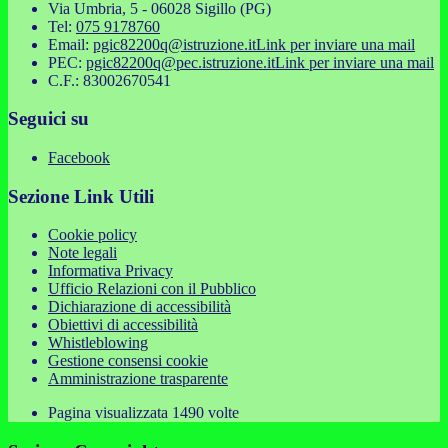
Via Umbria, 5 - 06028 Sigillo (PG)
Tel:
075 9178760
Email:
pgic82200q@istruzione.it
Link per inviare una mail
PEC:
pgic82200q@pec.istruzione.it
Link per inviare una mail
C.F.: 83002670541
Seguici su
Facebook
Sezione Link Utili
Cookie policy
Note legali
Informativa Privacy
Ufficio Relazioni con il Pubblico
Dichiarazione di accessibilità
Obiettivi di accessibilità
Whistleblowing
Gestione consensi cookie
Amministrazione trasparente
Pagina visualizzata
1490
volte