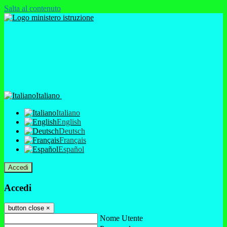
Salta al contenuto
Italiano
Italiano
English
Deutsch
Français
Español
Accedi
Accedi
button close
×
Nome Utente