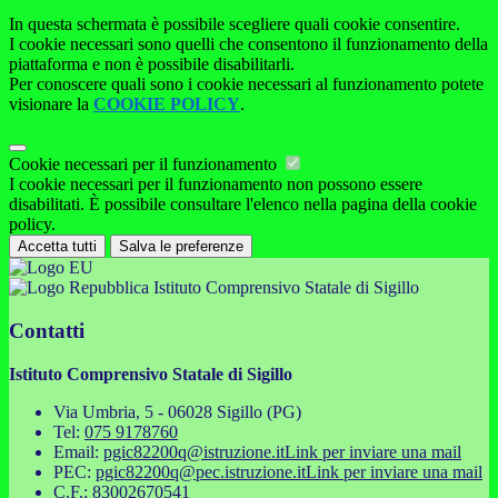
In questa schermata è possibile scegliere quali cookie consentire.
I cookie necessari sono quelli che consentono il funzionamento della
piattaforma e non è possibile disabilitarli.
Per conoscere quali sono i cookie necessari al funzionamento potete
visionare la
COOKIE POLICY
.
Cookie necessari per il funzionamento
I cookie necessari per il funzionamento non possono essere
disabilitati. È possibile consultare l'elenco nella pagina della cookie
policy.
Accetta tutti
Salva le preferenze
Istituto Comprensivo Statale di Sigillo
Contatti
Istituto Comprensivo Statale di Sigillo
Via Umbria, 5 - 06028 Sigillo (PG)
Tel:
075 9178760
Email:
pgic82200q@istruzione.it
Link per inviare una mail
PEC:
pgic82200q@pec.istruzione.it
Link per inviare una mail
C.F.: 83002670541