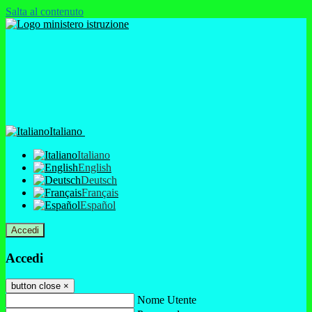
Salta al contenuto
Italiano
Italiano
English
Deutsch
Français
Español
Accedi
Accedi
button close
×
Nome Utente