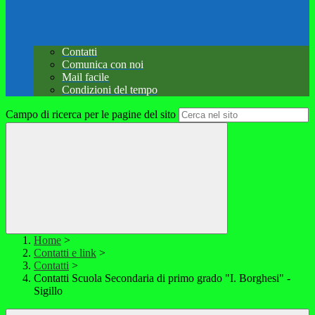
Contatti
Comunica con noi
Mail facile
Condizioni del tempo
Campo di ricerca per le pagine del sito
Home
>
Contatti e link
>
Contatti
>
Contatti Scuola Secondaria di primo grado "I. Borghesi" -
Sigillo