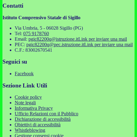
Contatti
Istituto Comprensivo Statale di Sigillo
Via Umbria, 5 - 06028 Sigillo (PG)
Tel:
075 9178760
Email:
pgic82200q@istruzione.it
Link per inviare una mail
PEC:
pgic82200q@pec.istruzione.it
Link per inviare una mail
C.F.: 83002670541
Seguici su
Facebook
Sezione Link Utili
Cookie policy
Note legali
Informativa Privacy
Ufficio Relazioni con il Pubblico
Dichiarazione di accessibilità
Obiettivi di accessibilità
Whistleblowing
Gestione consensi cookie