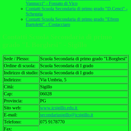
Vannucci" - Fossato di Vico
Contatti Scuola Secondaria di primo grado "D.Cenci" -
Scheggia
Contatti Scuola Secondaria di primo grado "Efrem
Bartoletti" - Costacciaro
Contatti Scuola Secondaria di primo
grado "I. Borghesi" - Sigillo
Sede / Plesso:
Scuola Secondaria di primo grado "I.Borghesi"
Ordine di scuola:
Scuola Secondaria di I grado
Indirizzo di studio:
Scuola Secondaria di I grado
Indirizzo:
Via Umbria, 5
Città:
Sigillo
Cap:
06028
Provincia:
PG
Sito web:
www.icsigillo.edu.it
E-mail:
secondariasigillo@icsigillo.it
Telefono:
075 9178770
Fax: