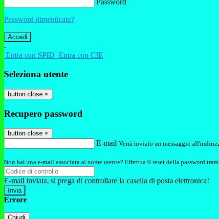
Password
Password dimenticata?
-
Entra con SPID
Entra con CIE
Seleziona utente
button close
×
Recupero password
button close
×
E-mail
Verrà inviato un messaggio all'indirizz
Non hai una e-mail associata al nome utente? Effettua il reset della password tram
E-mail inviata, si prega di controllare la casella di posta elettronica!
Errore
Chiudi