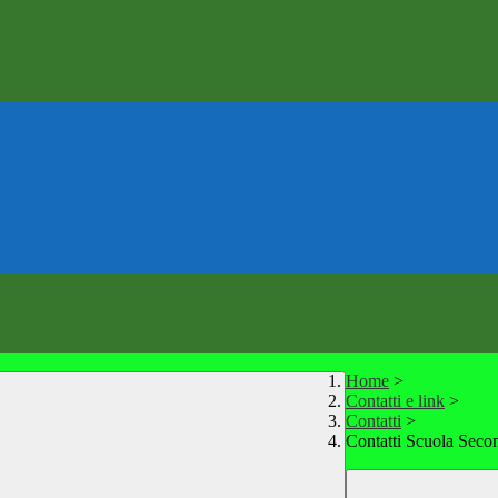
Home
>
Contatti e link
>
Contatti
>
Contatti Scuola Secon