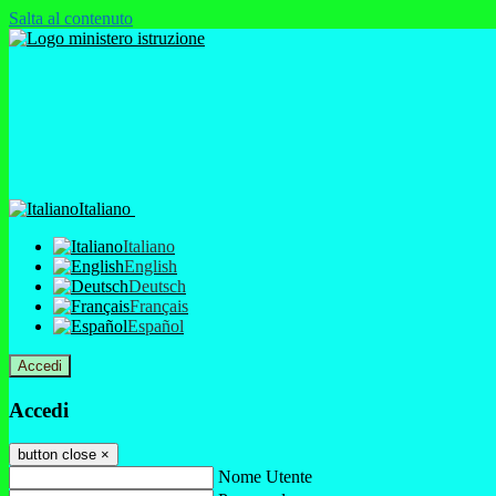
Salta al contenuto
Italiano
Italiano
English
Deutsch
Français
Español
Accedi
Accedi
button close
×
Nome Utente