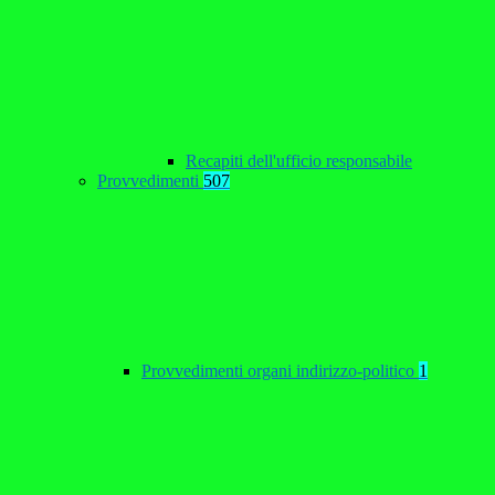
Recapiti dell'ufficio responsabile
Provvedimenti
507
Provvedimenti organi indirizzo-politico
1