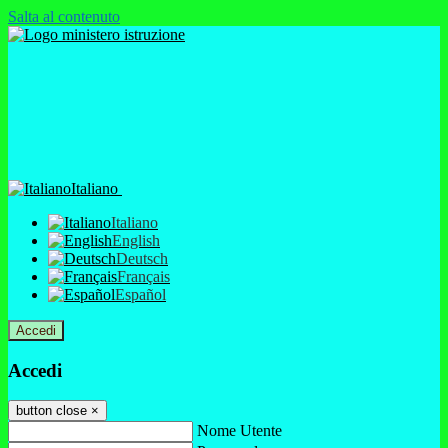
Salta al contenuto
Italiano
Italiano
English
Deutsch
Français
Español
Accedi
Accedi
button close
×
Nome Utente