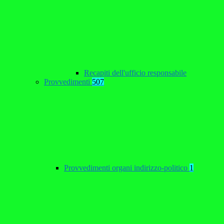
Recapiti dell'ufficio responsabile
Provvedimenti
507
Provvedimenti organi indirizzo-politico
1