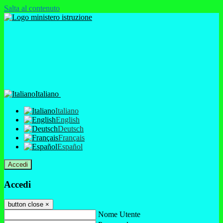
Salta al contenuto
Italiano
Italiano
English
Deutsch
Français
Español
Accedi
Accedi
button close
×
Nome Utente