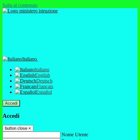
Salta al contenuto
Italiano
Italiano
English
Deutsch
Français
Español
Accedi
Accedi
button close
×
Nome Utente