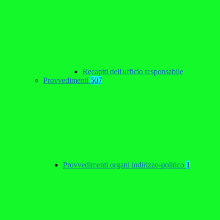
Recapiti dell'ufficio responsabile
Provvedimenti
507
Provvedimenti organi indirizzo-politico
1