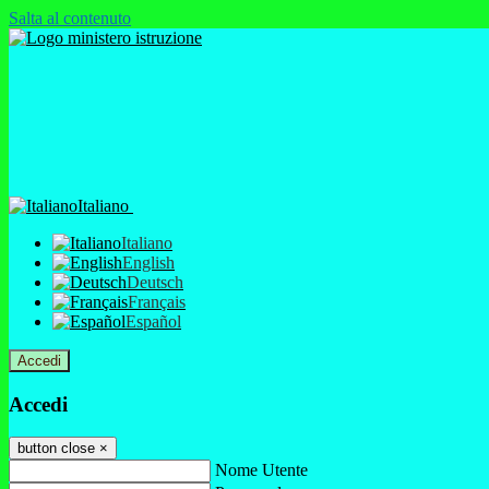
Salta al contenuto
Italiano
Italiano
English
Deutsch
Français
Español
Accedi
Accedi
button close
×
Nome Utente