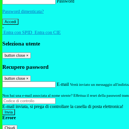
Password
Password dimenticata?
-
Entra con SPID
Entra con CIE
Seleziona utente
button close
×
Recupero password
button close
×
E-mail
Verrà inviato un messaggio all'indirizz
Non hai una e-mail associata al nome utente? Effettua il reset della password tram
E-mail inviata, si prega di controllare la casella di posta elettronica!
Errore
Chiudi