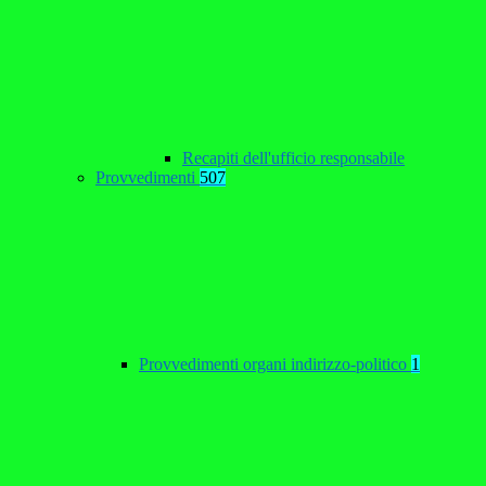
Recapiti dell'ufficio responsabile
Provvedimenti
507
Provvedimenti organi indirizzo-politico
1