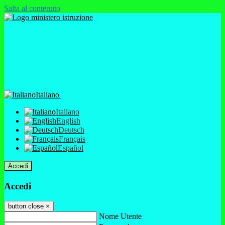
Salta al contenuto
Italiano
Italiano
English
Deutsch
Français
Español
Accedi
Accedi
button close
×
Nome Utente