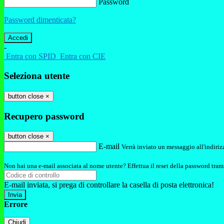
Password
Password dimenticata?
-
Entra con SPID
Entra con CIE
Seleziona utente
button close
×
Recupero password
button close
×
E-mail
Verrà inviato un messaggio all'indirizz
Non hai una e-mail associata al nome utente? Effettua il reset della password tram
E-mail inviata, si prega di controllare la casella di posta elettronica!
Errore
Chiudi