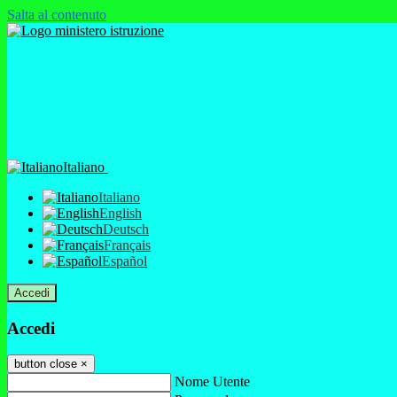
Salta al contenuto
Italiano
Italiano
English
Deutsch
Français
Español
Accedi
Accedi
button close
×
Nome Utente