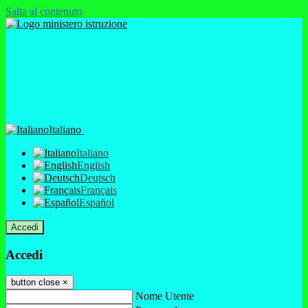
Salta al contenuto
Italiano
Italiano
English
Deutsch
Français
Español
Accedi
Accedi
button close
×
Nome Utente