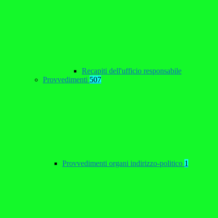
Recapiti dell'ufficio responsabile
Provvedimenti
507
Provvedimenti organi indirizzo-politico
1