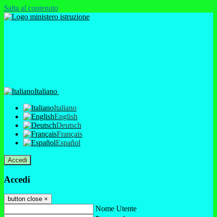
Salta al contenuto
Italiano
Italiano
English
Deutsch
Français
Español
Accedi
Accedi
button close
×
Nome Utente