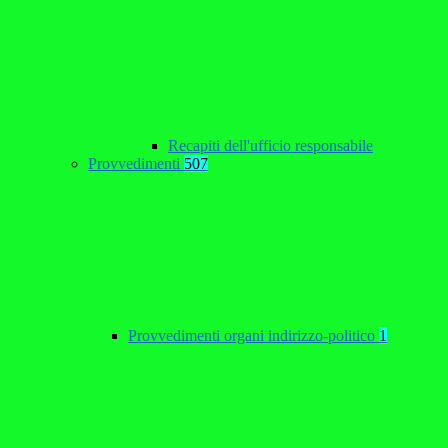
Recapiti dell'ufficio responsabile
Provvedimenti
507
Provvedimenti organi indirizzo-politico
1