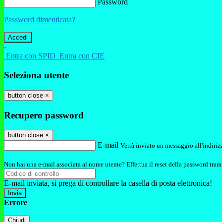
Password
Password dimenticata?
-
Entra con SPID
Entra con CIE
Seleziona utente
button close
×
Recupero password
button close
×
E-mail
Verrà inviato un messaggio all'indirizz
Non hai una e-mail associata al nome utente? Effettua il reset della password tram
E-mail inviata, si prega di controllare la casella di posta elettronica!
Errore
Chiudi