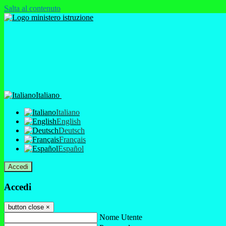
Salta al contenuto
Italiano
Italiano
English
Deutsch
Français
Español
Accedi
Accedi
button close
×
Nome Utente