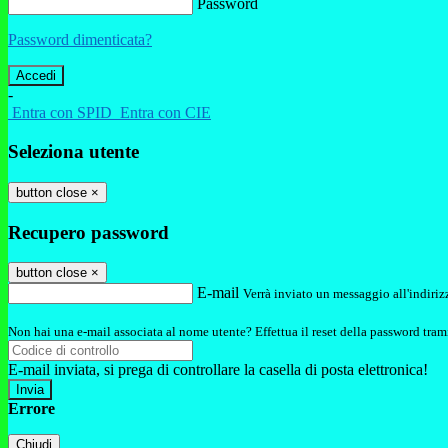
Password
Password dimenticata?
-
Entra con SPID
Entra con CIE
Seleziona utente
button close
×
Recupero password
button close
×
E-mail
Verrà inviato un messaggio all'indirizz
Non hai una e-mail associata al nome utente? Effettua il reset della password tram
E-mail inviata, si prega di controllare la casella di posta elettronica!
Errore
Chiudi