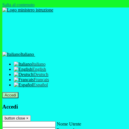
Salta al contenuto
Italiano
Italiano
English
Deutsch
Français
Español
Accedi
Accedi
button close
×
Nome Utente