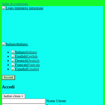
Salta al contenuto
Italiano
Italiano
English
Deutsch
Français
Español
Accedi
Accedi
button close
×
Nome Utente