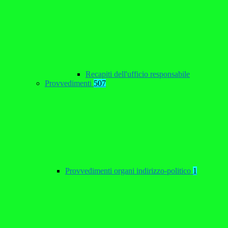
Recapiti dell'ufficio responsabile
Provvedimenti
507
Provvedimenti organi indirizzo-politico
1