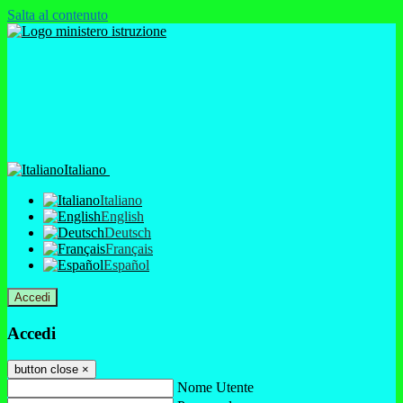
Salta al contenuto
Italiano
Italiano
English
Deutsch
Français
Español
Accedi
Accedi
button close
×
Nome Utente