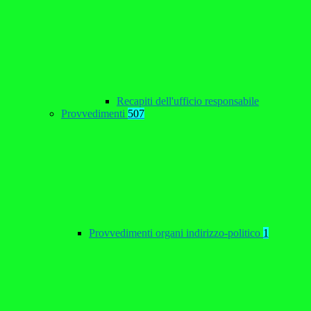
Recapiti dell'ufficio responsabile
Provvedimenti
507
Provvedimenti organi indirizzo-politico
1