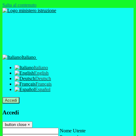
Salta al contenuto
Italiano
Italiano
English
Deutsch
Français
Español
Accedi
Accedi
button close
×
Nome Utente