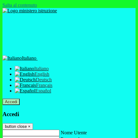
Salta al contenuto
Italiano
Italiano
English
Deutsch
Français
Español
Accedi
Accedi
button close
×
Nome Utente