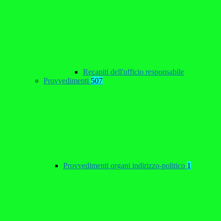
Recapiti dell'ufficio responsabile
Provvedimenti
507
Provvedimenti organi indirizzo-politico
1