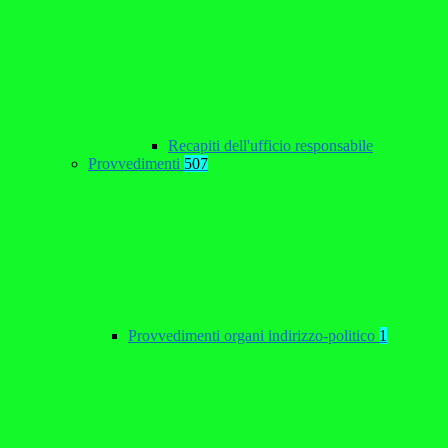
Recapiti dell'ufficio responsabile
Provvedimenti
507
Provvedimenti organi indirizzo-politico
1