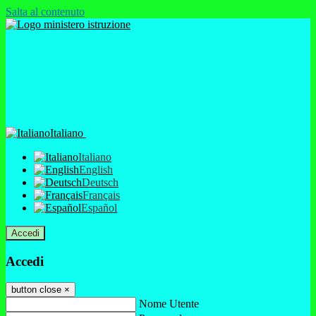
Salta al contenuto
Italiano
Italiano
English
Deutsch
Français
Español
Accedi
Accedi
button close
×
Nome Utente