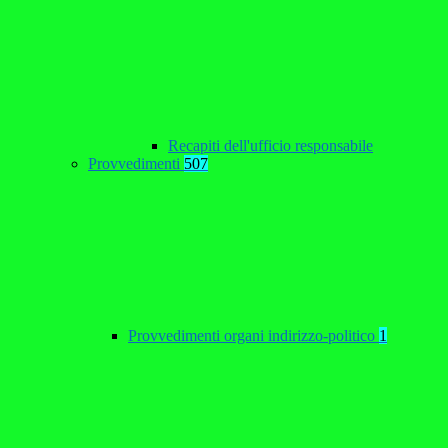
Recapiti dell'ufficio responsabile
Provvedimenti
507
Provvedimenti organi indirizzo-politico
1