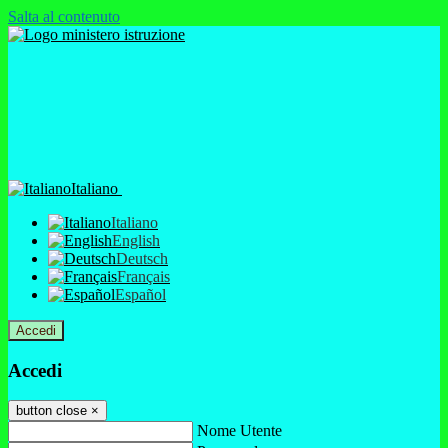
Salta al contenuto
Italiano
Italiano
English
Deutsch
Français
Español
Accedi
Accedi
button close
×
Nome Utente