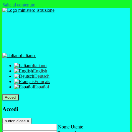
Salta al contenuto
Italiano
Italiano
English
Deutsch
Français
Español
Accedi
Accedi
button close
×
Nome Utente