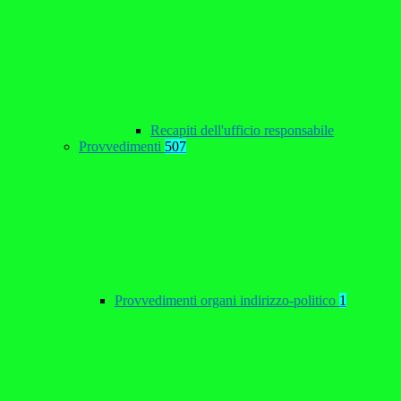
Recapiti dell'ufficio responsabile
Provvedimenti
507
Provvedimenti organi indirizzo-politico
1