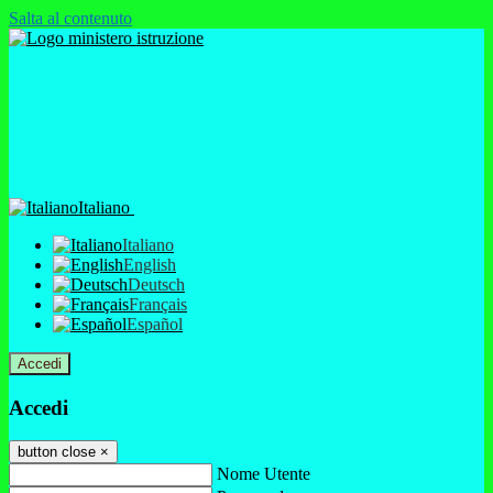
Salta al contenuto
Italiano
Italiano
English
Deutsch
Français
Español
Accedi
Accedi
button close
×
Nome Utente