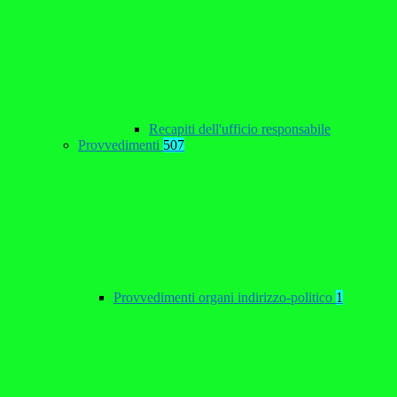
Recapiti dell'ufficio responsabile
Provvedimenti
507
Provvedimenti organi indirizzo-politico
1