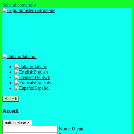
Salta al contenuto
Italiano
Italiano
English
Deutsch
Français
Español
Accedi
Accedi
button close
×
Nome Utente