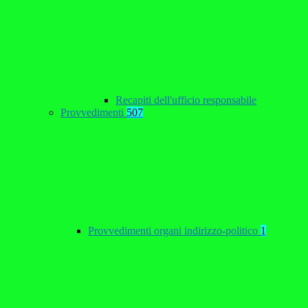
Recapiti dell'ufficio responsabile
Provvedimenti
507
Provvedimenti organi indirizzo-politico
1