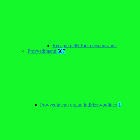
Recapiti dell'ufficio responsabile
Provvedimenti
507
Provvedimenti organi indirizzo-politico
1