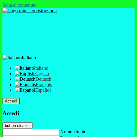
Salta al contenuto
Italiano
Italiano
English
Deutsch
Français
Español
Accedi
Accedi
button close
×
Nome Utente