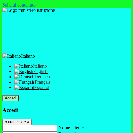
Salta al contenuto
Italiano
Italiano
English
Deutsch
Français
Español
Accedi
Accedi
button close
×
Nome Utente