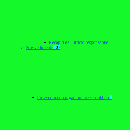
Recapiti dell'ufficio responsabile
Provvedimenti
507
Provvedimenti organi indirizzo-politico
1