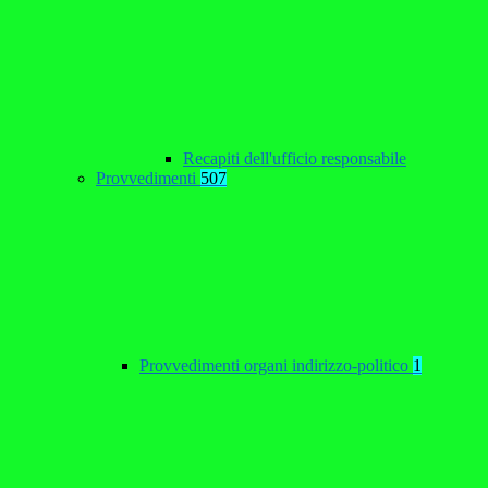
Recapiti dell'ufficio responsabile
Provvedimenti
507
Provvedimenti organi indirizzo-politico
1