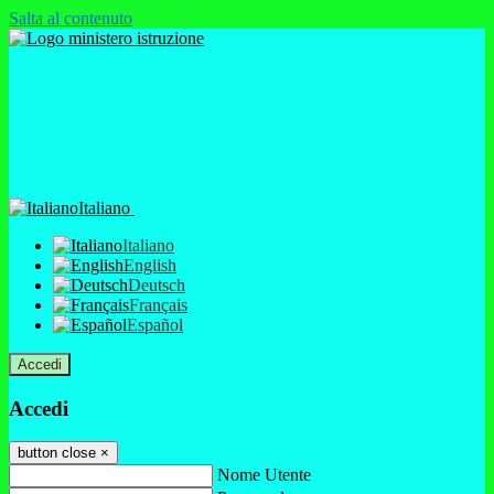
Salta al contenuto
Italiano
Italiano
English
Deutsch
Français
Español
Accedi
Accedi
button close
×
Nome Utente