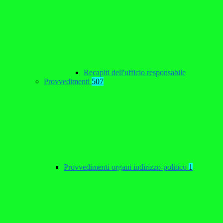
Recapiti dell'ufficio responsabile
Provvedimenti
507
Provvedimenti organi indirizzo-politico
1