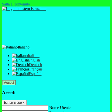
Salta al contenuto
Italiano
Italiano
English
Deutsch
Français
Español
Accedi
Accedi
button close
×
Nome Utente