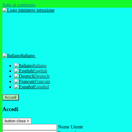
Salta al contenuto
Italiano
Italiano
English
Deutsch
Français
Español
Accedi
Accedi
button close
×
Nome Utente