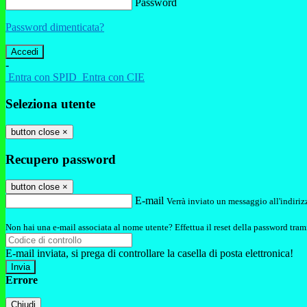
Password
Password dimenticata?
-
Entra con SPID
Entra con CIE
Seleziona utente
button close
×
Recupero password
button close
×
E-mail
Verrà inviato un messaggio all'indirizz
Non hai una e-mail associata al nome utente? Effettua il reset della password tram
E-mail inviata, si prega di controllare la casella di posta elettronica!
Errore
Chiudi