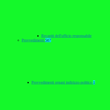
Recapiti dell'ufficio responsabile
Provvedimenti
507
Provvedimenti organi indirizzo-politico
1