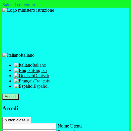
Salta al contenuto
Italiano
Italiano
English
Deutsch
Français
Español
Accedi
Accedi
button close
×
Nome Utente