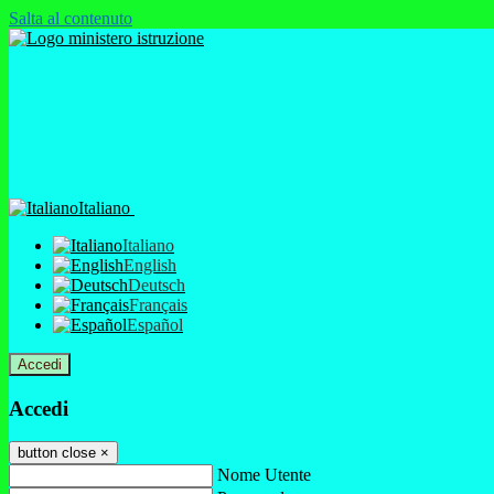
Salta al contenuto
Italiano
Italiano
English
Deutsch
Français
Español
Accedi
Accedi
button close
×
Nome Utente