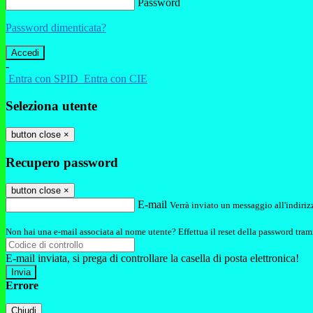
Password
Password dimenticata?
-
Entra con SPID
Entra con CIE
Seleziona utente
button close
×
Recupero password
button close
×
E-mail
Verrà inviato un messaggio all'indirizz
Non hai una e-mail associata al nome utente? Effettua il reset della password tram
E-mail inviata, si prega di controllare la casella di posta elettronica!
Errore
Chiudi