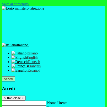
Salta al contenuto
Italiano
Italiano
English
Deutsch
Français
Español
Accedi
Accedi
button close
×
Nome Utente