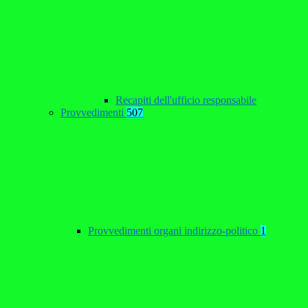
Recapiti dell'ufficio responsabile
Provvedimenti
507
Provvedimenti organi indirizzo-politico
1