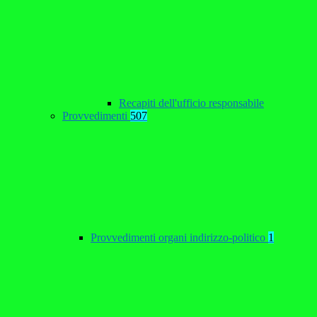
Recapiti dell'ufficio responsabile
Provvedimenti
507
Provvedimenti organi indirizzo-politico
1