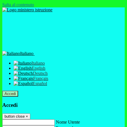
Salta al contenuto
Italiano
Italiano
English
Deutsch
Français
Español
Accedi
Accedi
button close
×
Nome Utente