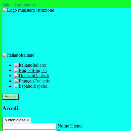
Salta al contenuto
Italiano
Italiano
English
Deutsch
Français
Español
Accedi
Accedi
button close
×
Nome Utente