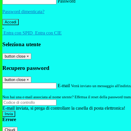
Password
Password dimenticata?
-
Entra con SPID
Entra con CIE
Seleziona utente
button close
×
Recupero password
button close
×
E-mail
Verrà inviato un messaggio all'indirizz
Non hai una e-mail associata al nome utente? Effettua il reset della password tram
E-mail inviata, si prega di controllare la casella di posta elettronica!
Errore
Chiudi