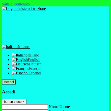
Salta al contenuto
Italiano
Italiano
English
Deutsch
Français
Español
Accedi
Accedi
button close
×
Nome Utente