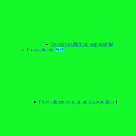
Recapiti dell'ufficio responsabile
Provvedimenti
507
Provvedimenti organi indirizzo-politico
1