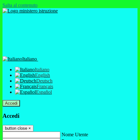
Salta al contenuto
Italiano
Italiano
English
Deutsch
Français
Español
Accedi
Accedi
button close
×
Nome Utente