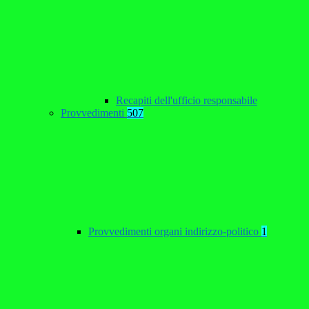
Recapiti dell'ufficio responsabile
Provvedimenti
507
Provvedimenti organi indirizzo-politico
1